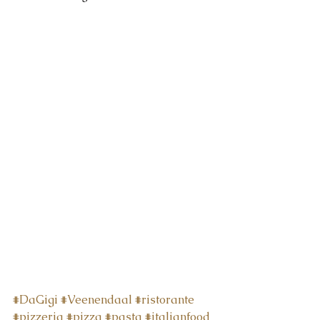
#DaGigi
#Veenendaal
#ristorante
#pizzeria
#pizza
#pasta
#italianfood