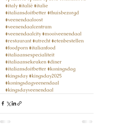
#italy
#italië
#italie
#italiansdoitbetter
#thuisbezorgd
#veenendaaloost
#veenendaalcentrum
#veenendaalcity
#mooiveenendaal
#restaurant
#utrecht
#etenbestellen
#foodporn
#italianfood
#italiaansespecialiteit
#italiaansekeuken
#diner
#italiansdoitbetter
#koningsdag
#kingsday
#kingsday2025
#koningsdagveenendaal
#kingsdayveenendaal