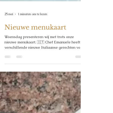
25 mei
1 minuten om te lezen
Nieuwe menukaart
Woensdag presenteren wij met trots onze
nieuwe menukaart. 🇮🇹 Chef Emanuele heeft
verschillende nieuwe Italiaanse gerechten voor
jullie gemaakt & wij van Team Da Gigi, kunnen
niet wachten om jullie te mogen verwelkomen.
🫶🏻 Scroll voor een sneak peak van een aantal
nieuwe voorgerechten. 👀 A presto, Team Da
Gigi. #dagigi #italiaanseten #pasta #pizza
#veenendaalcentrum