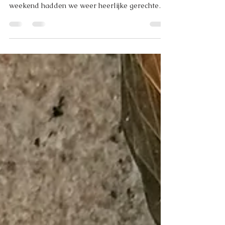
Wist jij dat we naast ons a la carte een 4-
gangen verrassingsmenu serveren? Afgelopen
weekend hadden we weer heerlijke gerechten
bij ons 4-gangen verrassingsmenu. Onder
andere dit stoofvlees van lamskoteletten op
een bedje van krokant gebakken Parmezaanse
kaas! 🥂🇮🇹 Ook dit weekend serveren we weer
een nieuw 4-gangen menu naast ons a la carte.
Onze binnentuin is open, maar de airco staat
ook aan in ons restaurant. ❄️ A presto, Team Da
Gigi. 💚🤍❤️ #dagigi #italiaanseten #pi