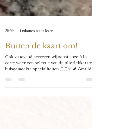
28 feb
1 minuten om te lezen
Buiten de kaart om!
Ook vanavond serveren wij naast onze à la
carte weer een selectie van de allerlekkerste
huisgemaakte specialiteiten 🇮🇹✨ 🍆 Gevulde
artisjokken in een auberginecrème 🐖
Huisgemaakte porchetta, langzaam geroosterd
zoals in Italië 🍝 Pappardelle met
wildzwijnragù, rijk en vol van smaak 🍷 Ravioli
gevuld met runder­ragù, bereid in rodewijnsaus