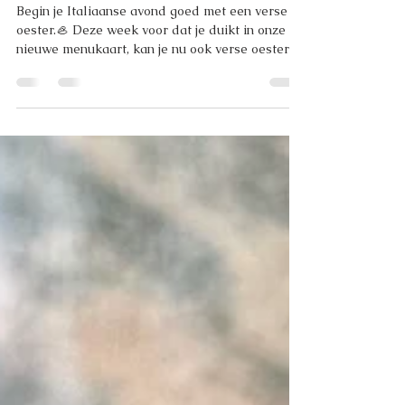
Verse oesters
Begin je Italiaanse avond goed met een verse
oester.🦪 Deze week voor dat je duikt in onze
nieuwe menukaart, kan je nu ook verse oesters
bestellen om de avond goed te beginnen!
Reserveer je tafel in onze tuin & geniet van een
volledige Italiaanse avond. 🥂🇮🇹 A presto,
Team Da Gigi. #dagigi #oesters #italiaanseten
#italianfood #italiaansetenutrecht