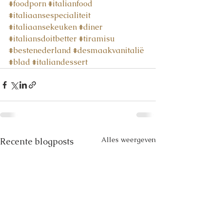
#foodporn
#italianfood
#italiaansespecialiteit
#italiaansekeuken
#diner
#italiansdoitbetter
#tiramisu
#bestenederland
#desmaakvanitalië
#blad
#italiandessert
Alles weergeven
Recente blogposts