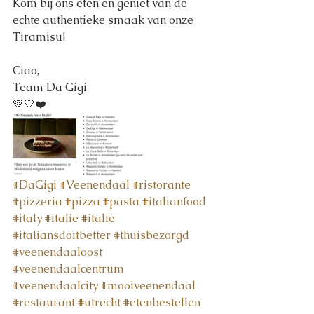
Kom bij ons eten en geniet van de 
echte authentieke smaak van onze 
Tiramisu!
Ciao,
Team Da Gigi 
💚🤍❤️
#DaGigi
#Veenendaal
#ristorante
#pizzeria
#pizza
#pasta
#italianfood
#italy
#italië
#italie
#italiansdoitbetter
#thuisbezorgd
#veenendaaloost
#veenendaalcentrum
#veenendaalcity
#mooiveenendaal
#restaurant
#utrecht
#etenbestellen