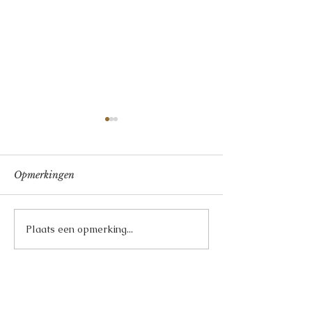
Opmerkingen
Verrassingsmenu
Limoncello Tir
Plaats een opmerking...