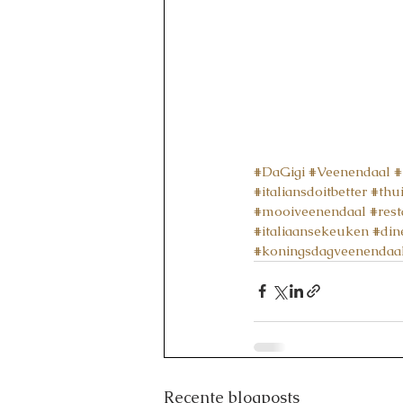
#DaGigi
#Veenendaal
#
#italiansdoitbetter
#thu
#mooiveenendaal
#rest
#italiaansekeuken
#din
#koningsdagveenendaa
Recente blogposts