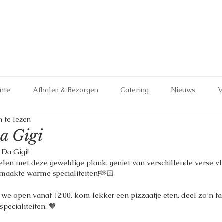
ante
Afhalen & Bezorgen
Catering
Nieuws
V
 te lezen
a Gigi
Da Gigi! 
elen met deze geweldige plank, geniet van verschillende verse v
maakte warme specialiteiten!🫶🏻
we open vanaf 12:00, kom lekker een pizzaatje eten, deel zo’n fa
pecialiteiten. 🧡