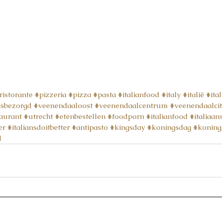
ristorante
#pizzeria
#pizza
#pasta
#italianfood
#italy
#italië
#ital
isbezorgd
#veenendaaloost
#veenendaalcentrum
#veenendaalci
aurant
#utrecht
#etenbestellen
#foodporn
#italianfood
#italiaans
er
#italiansdoitbetter
#antipasto
#kingsday
#koningsdag
#koning
l