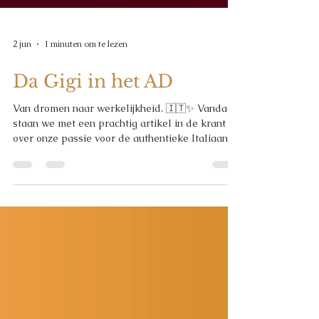
2 jun
1 minuten om te lezen
Da Gigi in het AD
Van dromen naar werkelijkheid. 🇮🇹✨ Vandaag
staan we met een prachtig artikel in de krant
over onze passie voor de authentieke Italiaanse
keuken en de nieuwe koers van Da Gigi. Met
chef Emanuele de Vincenzo uit Napels en onze
liefde voor traditionele Italiaanse gerechten
brengen we Italië nóg dichter bij Veenendaal.
Geen onnodige poespas, maar pure smaken,
verse ingrediënten en recepten zoals ze
bedoeld zijn. We zijn ontzettend trots op dit
mooie verhaal en willen iedereen b