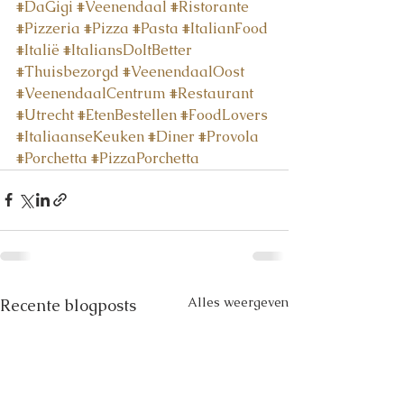
#DaGigi
#Veenendaal
#Ristorante
#Pizzeria
#Pizza
#Pasta
#ItalianFood
#Italië
#ItaliansDoItBetter
#Thuisbezorgd
#VeenendaalOost
#VeenendaalCentrum
#Restaurant
#Utrecht
#EtenBestellen
#FoodLovers
#ItaliaanseKeuken
#Diner
#Provola
#Porchetta
#PizzaPorchetta
Alles weergeven
Recente blogposts