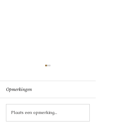
Opmerkingen
Da Gigi in het
Limoncello Tiramisu
Plaats een opmerking...