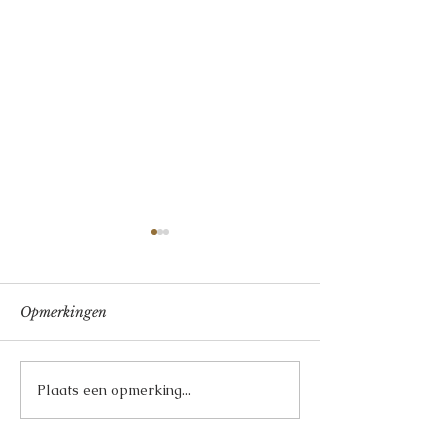
Opmerkingen
Verrassingsmenu
Limoncello Tir
Plaats een opmerking...