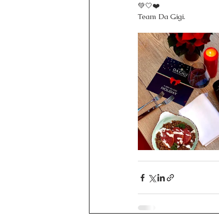
💚🤍❤️
Team Da Gigi.