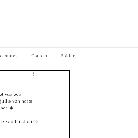
acatures
Contact
Folder
et van een 
jullie van harte 
ner. 🎄
alië zouden doen.✨