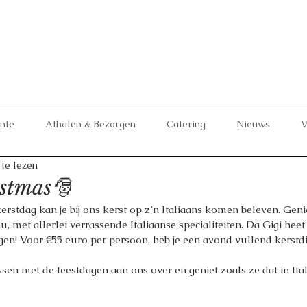
ante
Afhalen & Bezorgen
Catering
Nieuws
V
te lezen
istmas🎅
rstdag kan je bij ons kerst op z’n Italiaans komen beleven. Geni
 met allerlei verrassende Italiaanse specialiteiten. Da Gigi heet 
n! Voor €55 euro per persoon, heb je een avond vullend kerstdi
sen met de feestdagen aan ons over en geniet zoals ze dat in It