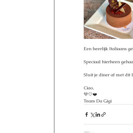
Een heerlijk Italiaans g
Speciaal hierheen gehaal
Sluit je diner af met di
Ciao,
💚🤍❤️
Team Da Gigi