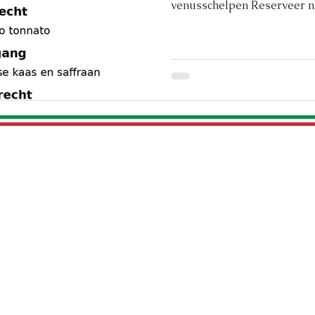
venusschelpen Reserveer n
vol Italiaanse smaken 🍷 #
#veenendaal #weekendspec
Patrimoniumlaan 36
G
3904 AE Veenendaal
t
Bereikbaar vanaf 15:00 op:
Ge
0318 - 51
2 140
g
t
WhatsApp:
+31 6 19123587
G