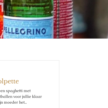
olpette
een spaghetti met
allen voor jullie klaar
jn moeder het...