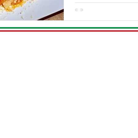
Patrimoniumlaan 36
G
3904 AE Veenendaal
t
Bereikbaar vanaf 15:00 op:
Ge
0318 - 51
2 140
g
t
WhatsApp:
+31 6 19123587
G
(Bestellingen en reserveringen
v
graag voor 15:00 doorgeven op
uu
openingsdagen, anders telefonisch
naar 0318 - 512 140.)