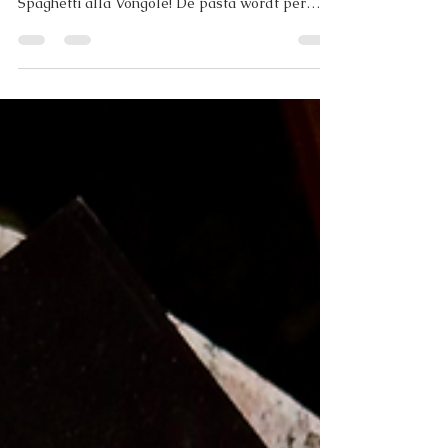
Vanavond buiten onze kaart om… een echte
Italiaanse klassieker ✨ Huisgemaakte
Spaghetti alla Vongole! De pasta wordt per
avond vers gemaakt en krijgt vanavond als
toevoeging: Verse venusschelpen, knoflook,
witte wijn en een vleugje peterselie — zoals je
het in Italië proeft. 🇮🇹 Laat je vanavond in de
watten leggen door onze chef. Reserveer jouw
tafel en geniet 🍝 #dagigi #italiaansgenieten
#vongole #pastalovers #veenendaal