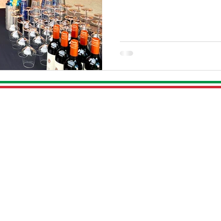
Patrimoniumlaan 36
G
3904 AE Veenendaal
t
Bereikbaar vanaf 15:00 op:
Ge
0318 - 51
2 140
g
t
WhatsApp:
+31 6 19123587
G