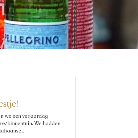
stje!
n we een verjaardag
sere/binnentuin. We hadden
taliaanse...