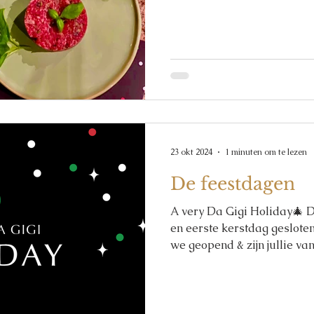
23 okt 2024
1 minuten om te lezen
De feestdagen
A very Da Gigi Holiday🎄 Di
en eerste kerstdag geslote
we geopend & zijn jullie van.