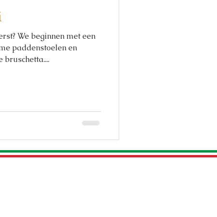
i
erst? We beginnen met een
rme paddenstoelen en
bruschetta....
eopend voor á la carte woensdag