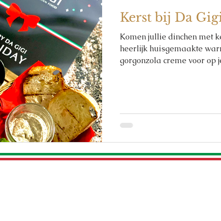
Kerst bij Da Gig
Komen jullie dinchen met k
heerlijk huisgemaakte wa
gorgonzola creme voor op je 
Patrimoniumlaan 36
G