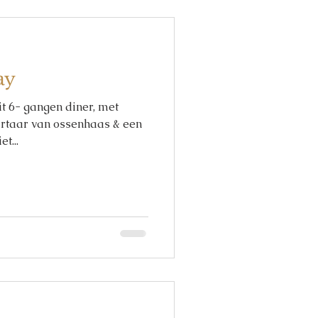
ay
it 6- gangen diner, met
artaar van ossenhaas & een
t...