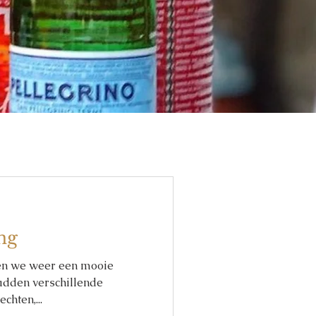
ing
en we weer een mooie
adden verschillende
chten,...