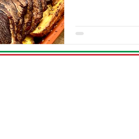
Patrimoniumlaan 36
G
3904 AE Veenendaal
t
Bereikbaar vanaf 15:00 op:
Ge
0318 - 51
2 140
g
t
WhatsApp:
+31 6 19123587
G